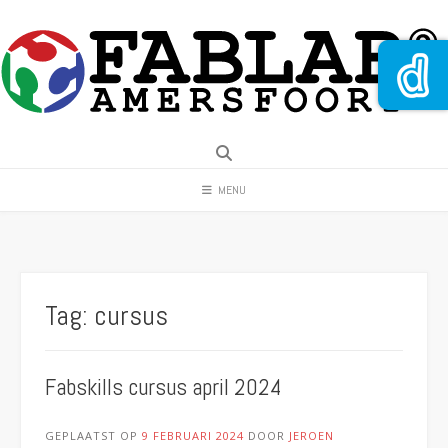
Spring
naar
inhoud
MENU
Tag:
cursus
Fabskills cursus april 2024
GEPLAATST OP
9 FEBRUARI 2024
DOOR
JEROEN