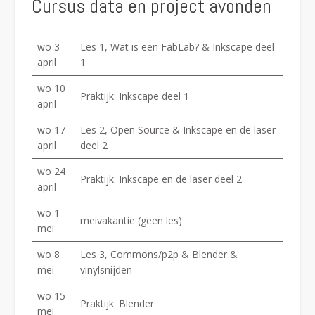
Cursus data en project avonden
wo 3
Les 1, Wat is een FabLab? & Inkscape deel
april
1
wo 10
Praktijk: Inkscape deel 1
april
wo 17
Les 2, Open Source & Inkscape en de laser
april
deel 2
wo 24
Praktijk: Inkscape en de laser deel 2
april
wo 1
meivakantie (geen les)
mei
wo 8
Les 3, Commons/p2p & Blender &
mei
vinylsnijden
wo 15
Praktijk: Blender
mei