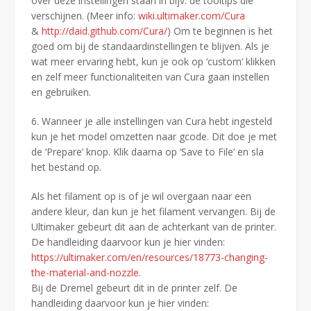
over deze instellingen staan in bijv. de tooltips die
verschijnen. (Meer info:
wiki.ultimaker.com/Cura
&
http://daid.github.com/Cura/
) Om te beginnen is het
goed om bij de standaardinstellingen te blijven. Als je
wat meer ervaring hebt, kun je ook op ‘custom’ klikken
en zelf meer functionaliteiten van Cura gaan instellen
en gebruiken.
6. Wanneer je alle instellingen van Cura hebt ingesteld
kun je het model omzetten naar gcode. Dit doe je met
de ‘Prepare’ knop. Klik daarna op ‘Save to File’ en sla
het bestand op.
Als het filament op is of je wil overgaan naar een
andere kleur, dan kun je het filament vervangen. Bij de
Ultimaker gebeurt dit aan de achterkant van de printer.
De handleiding daarvoor kun je hier vinden:
https://ultimaker.com/en/resources/18773-changing-
the-material-and-nozzle
.
Bij de Dremel gebeurt dit in de printer zelf. De
handleiding daarvoor kun je hier vinden: