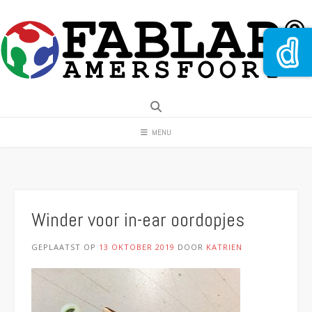
Spring
naar
inhoud
MENU
Winder voor in-ear oordopjes
GEPLAATST OP
13 OKTOBER 2019
DOOR
KATRIEN