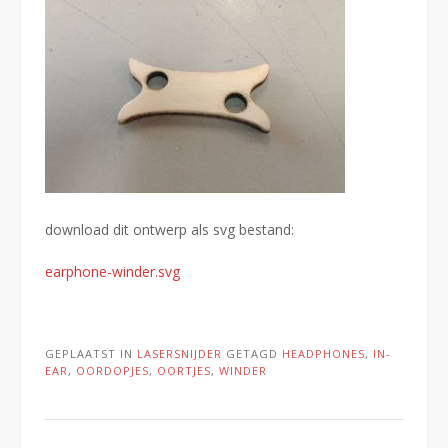
download dit ontwerp als svg bestand:
earphone-winder.svg
GEPLAATST IN
LASERSNIJDER
GETAGD
HEADPHONES
,
IN-
EAR
,
OORDOPJES
,
OORTJES
,
WINDER