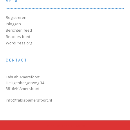
META
Registreren
Inloggen
Berichten feed
Reacties feed
WordPress.org
CONTACT
FabLab Amersfoort
Heiligenbergerweg 34
3816AK Amersfoort
info@fablabamersfoort.nl
Tema: Avant van
Kaira