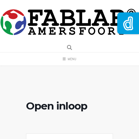
Spring
naar
inhoud
MENU
Open inloop