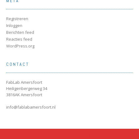
META
Registreren
Inloggen
Berichten feed
Reacties feed
WordPress.org
CONTACT
FabLab Amersfoort
Heiligenbergerweg 34
3816AK Amersfoort
info@fablabamersfoort.nl
Tema: Avant van
Kaira