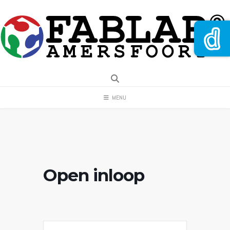
Spring
naar
inhoud
MENU
Open inloop