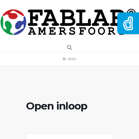
Spring
naar
inhoud
MENU
Open inloop