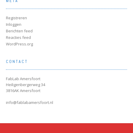
META
Registreren
Inloggen
Berichten feed
Reacties feed
WordPress.org
CONTACT
FabLab Amersfoort
Heiligenbergerweg 34
3816AK Amersfoort
info@fablabamersfoort.nl
Tema: Avant van
Kaira