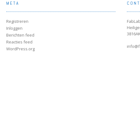
META
CON
Registreren
FabLab
Heilig
Inloggen
3816AK
Berichten feed
Reacties feed
info@f
WordPress.org