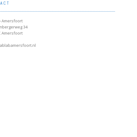
TACT
 Amersfoort
enbergerweg 34
 Amersfoort
ablabamersfoort.nl