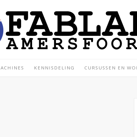
ACHINES
KENNISDELING
CURSUSSEN EN W