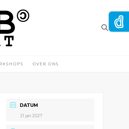
ORKSHOPS
OVER ONS
DATUM
21 jan 2027