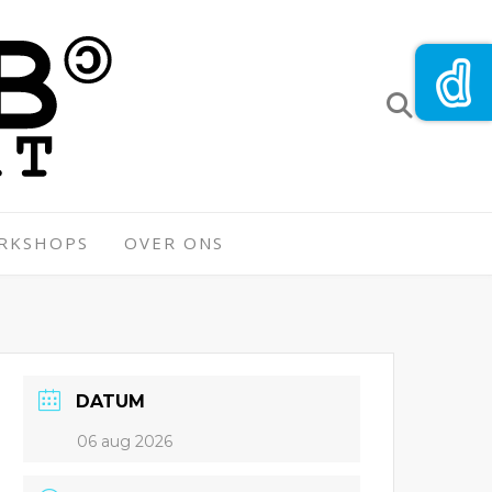
ORKSHOPS
OVER ONS
DATUM
06 aug 2026