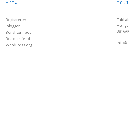
META
CON
Registreren
FabLab
Heilig
Inloggen
3816AK
Berichten feed
Reacties feed
info@f
WordPress.org