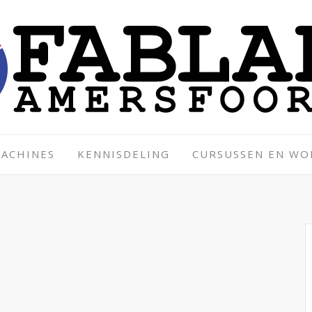
ACHINES
KENNISDELING
CURSUSSEN EN W