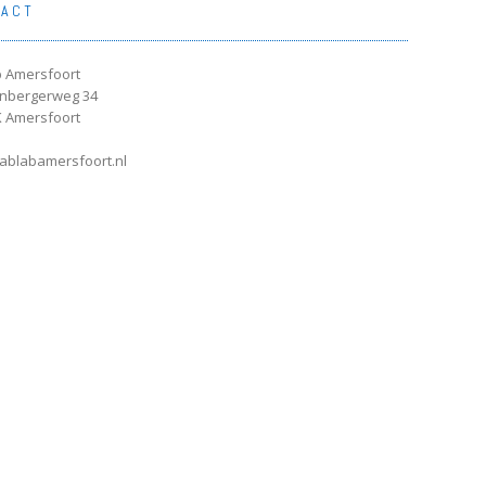
TACT
 Amersfoort
enbergerweg 34
 Amersfoort
ablabamersfoort.nl