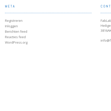
META
CON
Registreren
FabLab
Heilig
Inloggen
3816AK
Berichten feed
Reacties feed
info@f
WordPress.org