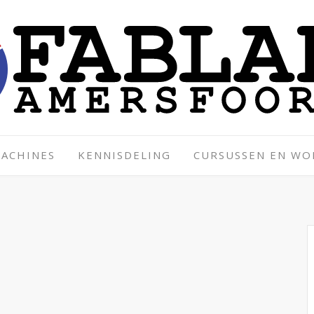
ACHINES
KENNISDELING
CURSUSSEN EN W