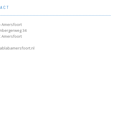
TACT
 Amersfoort
enbergerweg 34
 Amersfoort
ablabamersfoort.nl