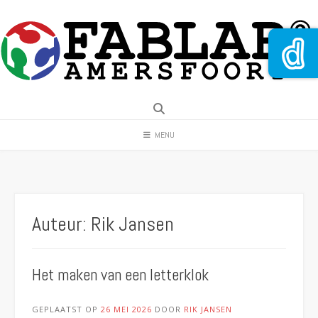
Spring
naar
inhoud
MENU
Auteur:
Rik Jansen
Het maken van een letterklok
GEPLAATST OP
26 MEI 2026
DOOR
RIK JANSEN