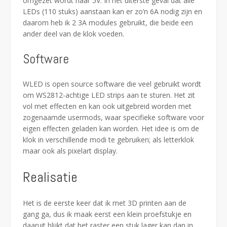
omgezet wordt naar 5V. In het uiterste geval dat alle
LEDs (110 stuks) aanstaan kan er zo’n 6A nodig zijn en
daarom heb ik 2 3A modules gebruikt, die beide een
ander deel van de klok voeden.
Software
WLED is open source software die veel gebruikt wordt
om WS2812-achtige LED strips aan te sturen. Het zit
vol met effecten en kan ook uitgebreid worden met
zogenaamde usermods, waar specifieke software voor
eigen effecten geladen kan worden. Het idee is om de
klok in verschillende modi te gebruiken; als letterklok
maar ook als pixelart display.
Realisatie
Het is de eerste keer dat ik met 3D printen aan de
gang ga, dus ik maak eerst een klein proefstukje en
daaruit blijkt dat het raster een stuk lager kan dan in